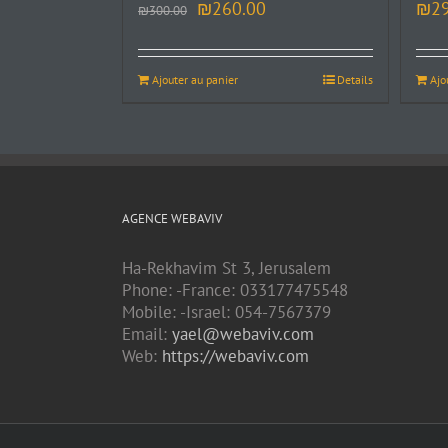
₪
260.00
₪
2
₪
300.00
Ajouter au panier
Details
Ajo
AGENCE WEBAVIV
Ha-Rekhavim St 3, Jerusalem
Phone: -France: 033177475548
Mobile: -Israel: 054-7567379
Email:
yael@webaviv.com
Web:
https://webaviv.com