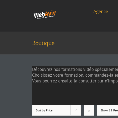
Skip
to
Agence
content
Boutique
Découvrez nos formations vidéo spécialemen
Choisissez votre formation, commandez-la en
Vous pourrez ensuite la consulter sur n’impor
Sort by
Price
Show
12 Pro