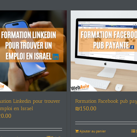
ation Linkedin pour trouver
Formation Facebook pub pay
₪
150.00
mploi en Israel
20.00
Ajouter au panier