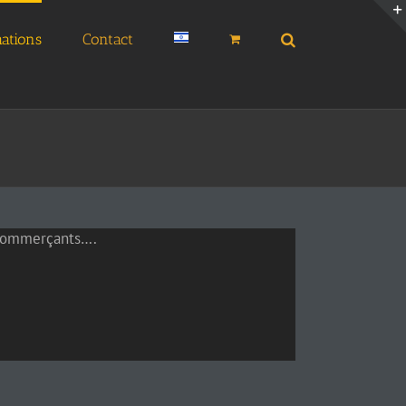
ations
Contact
 commerçants….