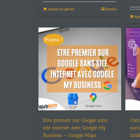
Ajouter au panier
Details
Ajo
Promo !
Etre premier sur Google sans
Comm
site internet avec Google My
soci
Business – Google Maps
artif