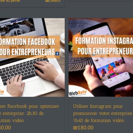
uter au panier
Details
iser Facebook pour optimiser
Utiliser Instagram pour
e entreprise: 2h30 de
promouvoir votre entreprise
ation vidéo
1h45 de formation vidéo
80.00
₪
180.00