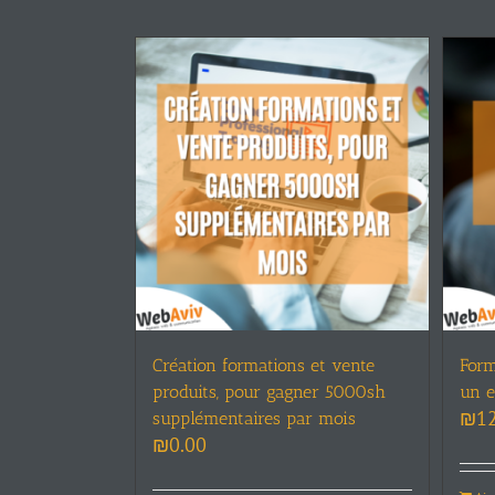
Création formations et vente
Form
produits, pour gagner 5000sh
un e
₪
1
supplémentaires par mois
₪
0.00