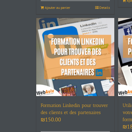
Ajo
Ajouter au panier
Details
Formation Linkedin pour trouver
Util
des clients et des partenaires
votr
₪
150.00
form
₪
1