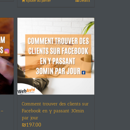
Ajouter au panier
Details
Comment trouver des clients sur
Facebook en y passant 30min
 –
par jour
₪
197.00