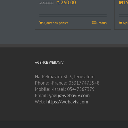
₪
260.00
₪
1
₪
300.00
Ajouter au panier
Details
Ajo
AGENCE WEBAVIV
Ha-Rekhavim St 3, Jerusalem
Phone: -France: 033177475548
Mobile: -Israel: 054-7567379
Email:
yael@webaviv.com
Web:
https://webaviv.com