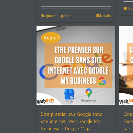
Ajo
Ajouter au panier
Details
Promo !
Etre premier sur Google sans
Comm
site internet avec Google My
Face
Business – Google Maps
par 