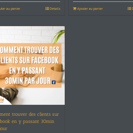
uter au panier
Details
Ajouter au panier
ent trouver des clients sur
book en y passant 30min
jour