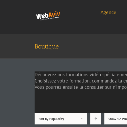
Skip
to
Agence
content
Boutique
Découvrez nos formations vidéo spécialemen
Choisissez votre formation, commandez-la en
Vous pourrez ensuite la consulter sur n’impor
Sort by
Popularity
Show
12 Pro