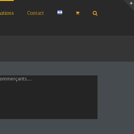
ations
Contact
 commerçants….