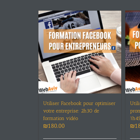
Utiliser Facebook pour optimiser
Util
votre entreprise: 2h30 de
prom
formation vidéo
1h45
₪
180.00
₪
1