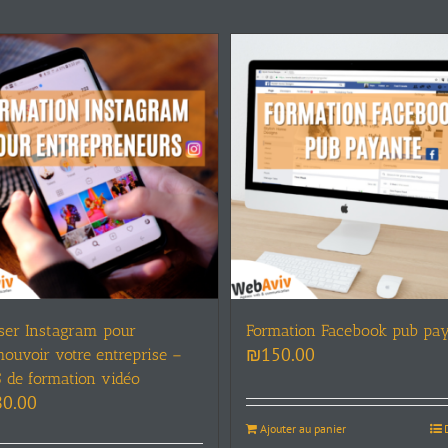
Formation Facebook pub pay
iser Instagram pour
₪
150.00
ouvoir votre entreprise –
 de formation vidéo
80.00
Ajouter au panier