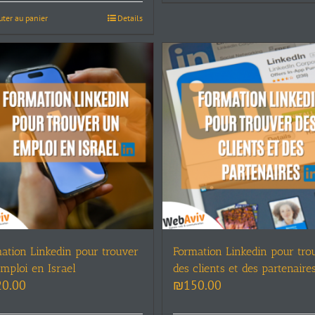
uter au panier
Details
ation Linkedin pour trouver
Formation Linkedin pour tro
mploi en Israel
des clients et des partenaire
20.00
₪
150.00