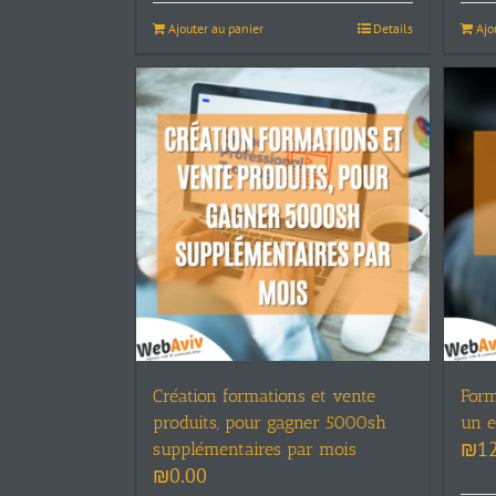
Ajouter au panier
Details
Ajo
Création formations et vente
Form
produits, pour gagner 5000sh
un e
₪
1
supplémentaires par mois
₪
0.00