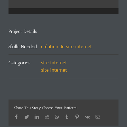
Project Details
création de site internet
Skills Needed:
site internet
Categories:
site internet
Share This Story, Choose Your Platform!
Facebook
Twitter
LinkedIn
Reddit
Whatsapp
Tumblr
Pinterest
Vk
Email