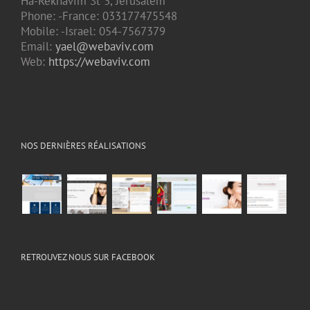
Ha-Rekhavim St 3, Jerusalem
Phone: -France: 033177475548
Mobile: -Israel: 054-7567379
Email:
yael@webaviv.com
Web:
https://webaviv.com
NOS DERNIÈRES RÉALISATIONS
RETROUVEZ NOUS SUR FACEBOOK