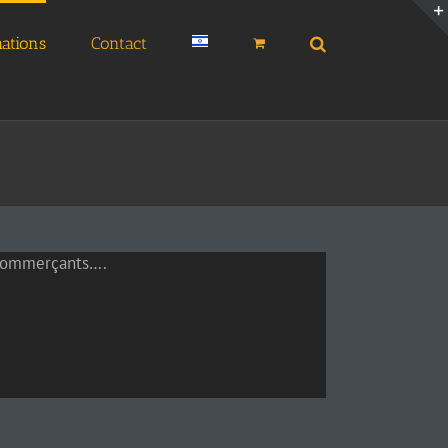
ations
Contact
 commerçants….