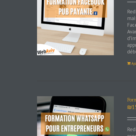
Red
mais
Fac
Ava
d’i
app
déb
Aj
For
₪
1
Red