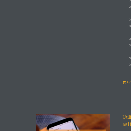
Aj
Uti
₪
1