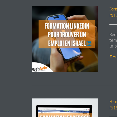
For
₪
1
Red
tem
le 
Aj
For
₪
1