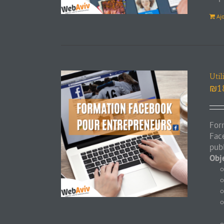
Aj
Util
₪
1
For
Fac
pub
Obje