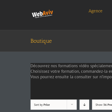
Skip
to
Agence
content
Boutique
Découvrez nos formations vidéo spécialemen
Choisissez votre formation, commandez-la en
Vous pourrez ensuite la consulter sur n’impor
Sort by
Price
Show
36 Pro