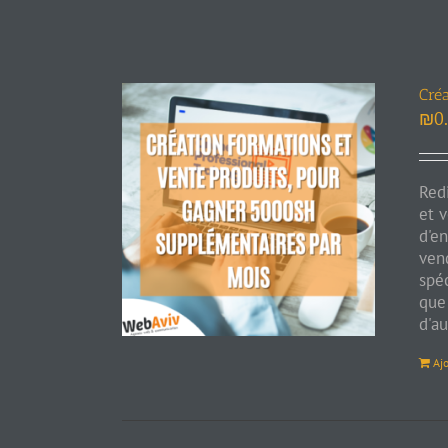
Cré
₪
0
Red
et 
d'en
ven
spéc
que
d'au
Aj