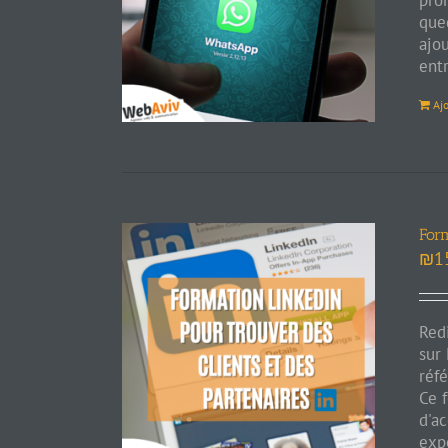
prom
que
ajou
ent
Aj
Form
₪
1
Red
sur
réf
Ce f
d'ac
expe