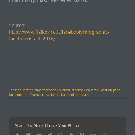
Source:
http://www.fialkov.co.il/facebook/infographic-
facebookisrael-2016/
Tags:
animation page facebook en Israël
,
facebook en Israel
,
gestion page
facebook en hébreu
,
utilisation de facebook en israel
Share This Story, Choose Your Platform!
Facebook
Twitter
LinkedIn
Reddit
Whatsapp
Tumblr
Pinterest
Vk
Email