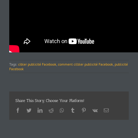
Tags:
cibler publicité Facebook
,
comment cilbler publicité Facebook
,
publicité
Facebook
Share This Story, Choose Your Platform!
Facebook
Twitter
LinkedIn
Reddit
Whatsapp
Tumblr
Pinterest
Vk
Email