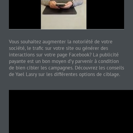
Vous souhaitez augmenter la notoriété de votre
société, le trafic sur votre site ou générer des
interactions sur votre page Facebook? La publicité
payante est un bon moyen d’y parvenir à condition
de bien cibler les campagnes. Découvrez les conseils
de Yael Lasry sur les différentes options de ciblage.