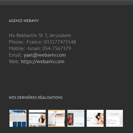
AGENCE WEBAVIV
Ha-Rekhavim St 3, Jerusalem
Phone: -France: 033177475548
Mobile: -Israel: 054-7567379
Email:
yael@webaviv.com
Web:
https://webaviv.com
NOS DERNIÈRES RÉALISATIONS