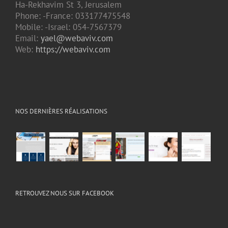
Ha-Rekhavim St 3, Jerusalem
Phone: -France: 033177475548
Mobile: -Israel: 054-7567379
Email:
yael@webaviv.com
Web:
https://webaviv.com
NOS DERNIÈRES RÉALISATIONS
RETROUVEZ NOUS SUR FACEBOOK