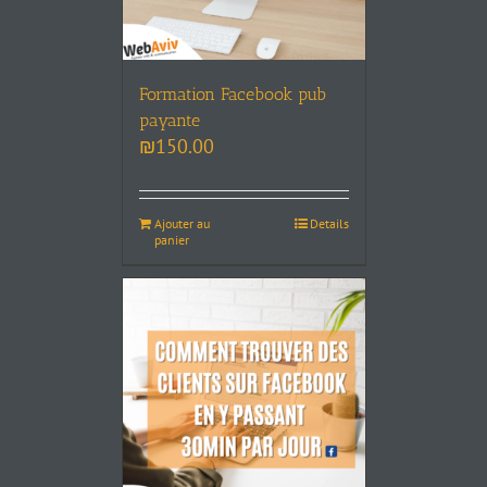
Formation Facebook pub
payante
₪
150.00
Ajouter au
Details
panier