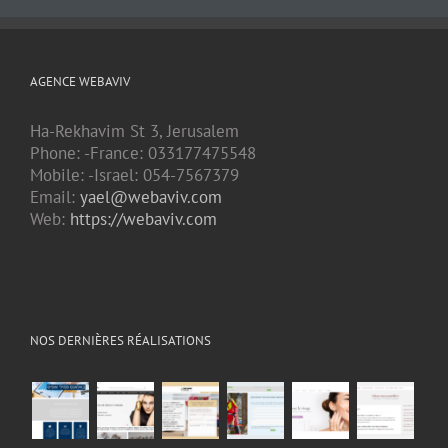
AGENCE WEBAVIV
Ha-Rekhavim St 3, Jerusalem
Phone: -France: 033177475548
Mobile: -Israel: 054-7567379
Email:
yael@webaviv.com
Web:
https://webaviv.com
NOS DERNIÈRES RÉALISATIONS