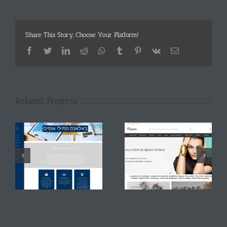
Share This Story, Choose Your Platform!
Facebook
Twitter
LinkedIn
Reddit
Whatsapp
Tumblr
Pinterest
Vk
Email
Related Projects