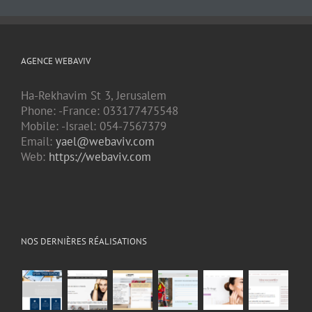
AGENCE WEBAVIV
Ha-Rekhavim St 3, Jerusalem
Phone: -France: 033177475548
Mobile: -Israel: 054-7567379
Email:
yael@webaviv.com
Web:
https://webaviv.com
NOS DERNIÈRES RÉALISATIONS