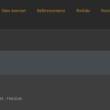
Sites internet
Référencement
Porfolio
Form
té : Matsliah