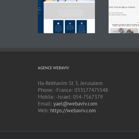
AGENCE WEBAVIV
Ha-Rekhavim St 3, Jerusalem
Phone: -France: 033177475548
Mobile: -Israel: 054-7567379
Email:
yael@webaviv.com
Web:
https://webaviv.com