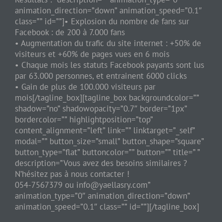
animation_direction=”down” animation_speed=”0.1″
class=”” id=””]• Explosion du nombre de fans sur
Facebook : de 200 à 7.000 fans
• Augmentation du trafic du site internet : +50% de
visiteurs et +60% de pages vues en 6 mois
• Chaque mois les statuts Facebook payants sont lus
par 63.000 personnes, et entrainent 6000 clicks
• Gain de plus de 100.000 visiteurs par
mois[/tagline_box][tagline_box backgroundcolor=””
shadow=”no” shadowopacity=”0.7″ border=”1px”
bordercolor=”” highlightposition=”top”
content_alignment=”left” link=”” linktarget=”_self”
modal=”” button_size=”small” button_shape=”square”
button_type=”flat” buttoncolor=”” button=”” title=” ”
description=”Vous avez des besoins similaires ?
N’hésitez pas à nous contacter !
054-7567379 ou
info@yaellasry.com
”
animation_type=”0″ animation_direction=”down”
animation_speed=”0.1″ class=”” id=””][/tagline_box]