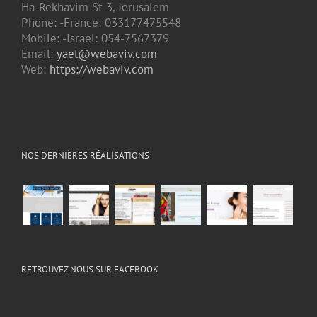
Ha-Rekhavim St 3, Jerusalem
Phone: -France: 033177475548
Mobile: -Israel: 054-7567379
Email:
yael@webaviv.com
Web:
https://webaviv.com
NOS DERNIÈRES RÉALISATIONS
RETROUVEZ NOUS SUR FACEBOOK