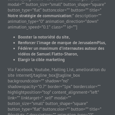
modal=”” button_size=”small” button_shape=”square”
button_type=”flat” buttoncolor=”” button=”” title=”
Notre stratégie de communication:
” description=””
animation_type=”0″ animation_direction=”down”
animation_speed=”0.1″ class=”” id=””]
Booster la notoriété du site,
Renforcer l’image de marque
de JerusalemPlus,
Fédérer un maximum d’internautes autour des
vidéos de Samuel Flatto-Sharon,
Elargir la cible marketing
Via Facebook, Youtube, Mailing List, amelioration du
site internet[/tagline_box][tagline_box
backgroundcolor=”” shadow=”no”
shadowopacity=”0.7″ border=”1px” bordercolor=””
highlightposition=”top” content_alignment=”left”
link=”” linktarget=”_self” modal=””
button_size=”small” button_shape=”square”
button_type=”flat” buttoncolor=”” button=”” title=”
Résultats :” description=”” animation_type=”0″