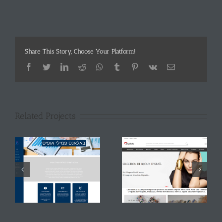
Share This Story, Choose Your Platform!
Facebook
Twitter
LinkedIn
Reddit
Whatsapp
Tumblr
Pinterest
Vk
Email
Related Projects