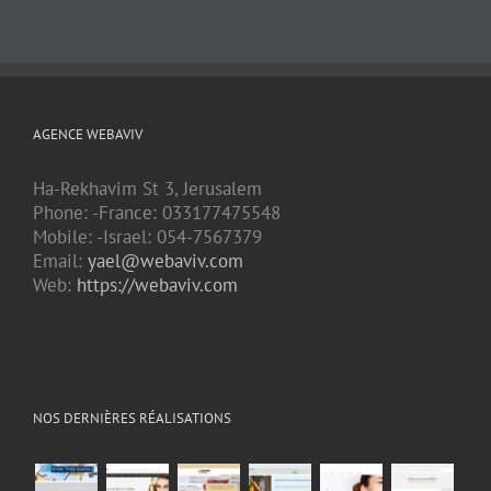
AGENCE WEBAVIV
Ha-Rekhavim St 3, Jerusalem
Phone: -France: 033177475548
Mobile: -Israel: 054-7567379
Email:
yael@webaviv.com
Web:
https://webaviv.com
NOS DERNIÈRES RÉALISATIONS