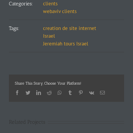
clients
Categories:
webaviv clients
creation de site internet
Tags:
Israel
Jeremiah tours Israel
Share This Story, Choose Your Platform!
Facebook
Twitter
LinkedIn
Reddit
Whatsapp
Tumblr
Pinterest
Vk
Email
Related Projects