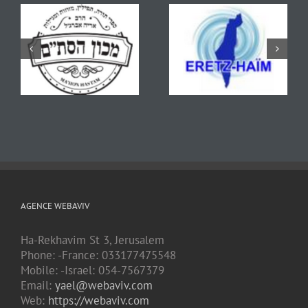
AGENCE WEBAVIV
Ha-Rekhavim St 3, Jerusalem
Phone: -France: 033177475548
Mobile: -Israel: 054-7567379
Email:
yael@webaviv.com
Web:
https://webaviv.com