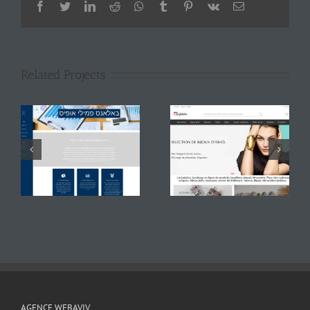
Facebook
Twitter
LinkedIn
Reddit
Whatsapp
Tumblr
Pinterest
Vk
Email
Related Projects
AGENCE WEBAVIV