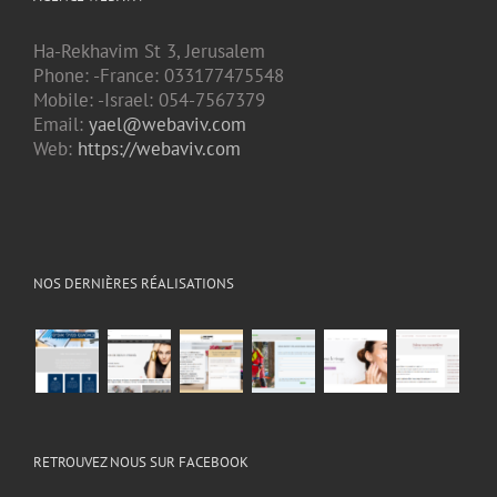
Ha-Rekhavim St 3, Jerusalem
Phone: -France: 033177475548
Mobile: -Israel: 054-7567379
Email:
yael@webaviv.com
Web:
https://webaviv.com
NOS DERNIÈRES RÉALISATIONS
RETROUVEZ NOUS SUR FACEBOOK