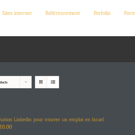
Sites internet
Référencement
Porfolio
Form
ducts
mation Linkedin pour trouver un emploi en Israel
20.00