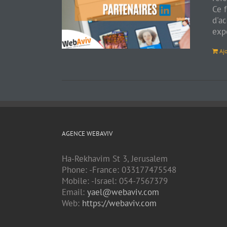
Ce f
d'ac
expe
Aj
AGENCE WEBAVIV
Ha-Rekhavim St 3, Jerusalem
Phone: -France: 033177475548
Mobile: -Israel: 054-7567379
Email:
yael@webaviv.com
Web:
https://webaviv.com