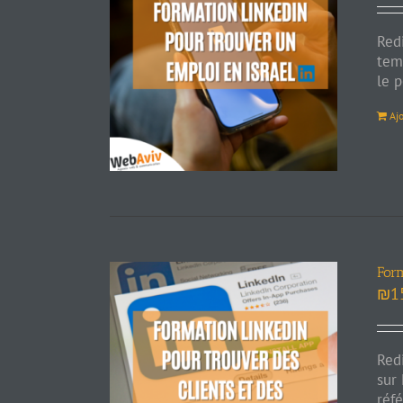
Red
tem
le 
Aj
Form
₪
1
Red
sur
réf