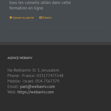
tous les conseils utiles dans cette
formation en ligne.
Ajouter au panier
Details
AGENCE WEBAVIV
Ha-Rekhavim St 3, Jerusalem
Phone: -France: 033177475548
Mobile: -Israel: 054-7567379
Email:
yael@webaviv.com
Web:
https://webaviv.com