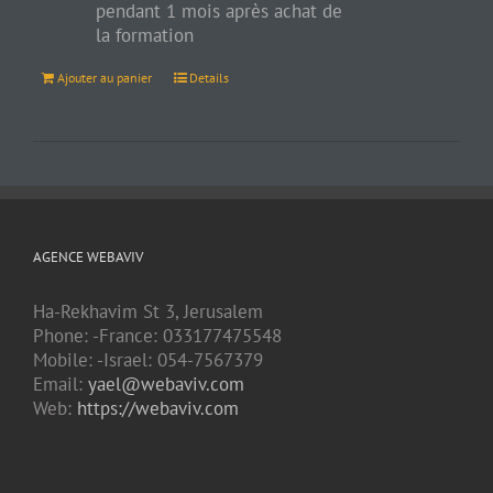
pendant 1 mois après achat de
la formation
Ajouter au panier
Details
AGENCE WEBAVIV
Ha-Rekhavim St 3, Jerusalem
Phone: -France: 033177475548
Mobile: -Israel: 054-7567379
Email:
yael@webaviv.com
Web:
https://webaviv.com