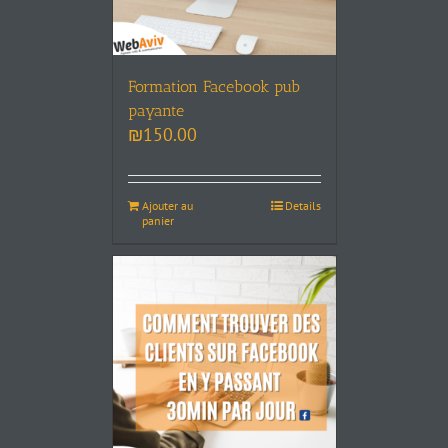
Formation Facebook pub
payante
₪
150.00
Ajouter au
Details
panier