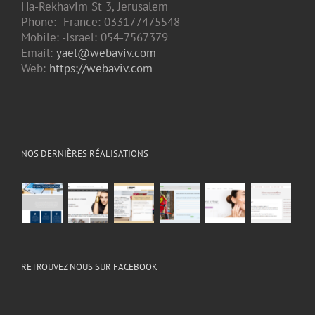
Ha-Rekhavim St 3, Jerusalem
Phone: -France: 033177475548
Mobile: -Israel: 054-7567379
Email:
yael@webaviv.com
Web:
https://webaviv.com
NOS DERNIÈRES RÉALISATIONS
RETROUVEZ NOUS SUR FACEBOOK